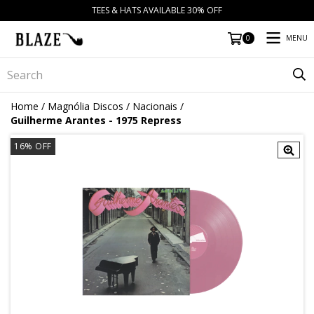
TEES & HATS AVAILABLE 30% OFF
MENU
0
Home
/
Magnólia Discos
/
Nacionais
/
Guilherme Arantes - 1975 Repress
16
% OFF