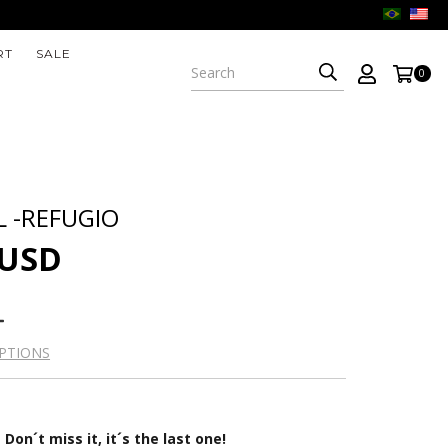
RT
SALE
0
 -REFUGIO
 USD
PTIONS
Don´t miss it, it´s the last one!