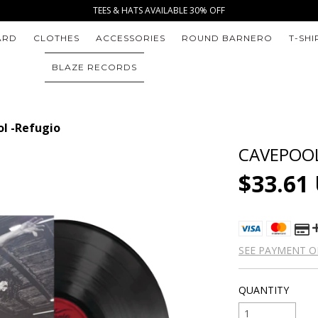
TEES & HATS AVAILABLE 30% OFF
ARD
CLOTHES
ACCESSORIES
ROUND BARNERO
T-SHI
BLAZE RECORDS
l -Refugio
CAVEPOOL
$33.61
SEE PAYMENT O
QUANTITY