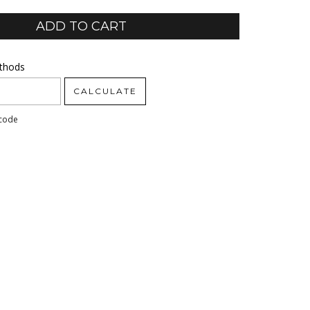
ode:
ethods
CHANGE ZIPCODE
CALCULATE
pcode