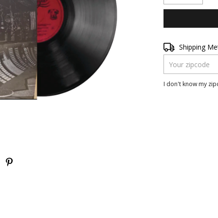
Shipping for zipc
Shipping M
I don't know my zi