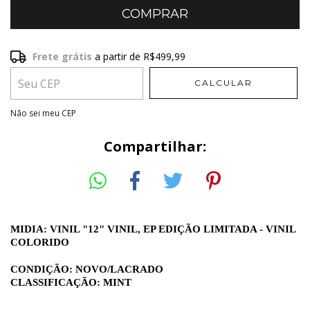
Frete grátis
a partir de
R$499,99
Frete grátis
R$499,99
CALCULAR
Entregas para o CEP:
ALTERAR CEP
Não sei meu CEP
Compartilhar:
MIDIA: VINIL "12" VINIL, EP EDIÇÃO LIMITADA - VINIL
COLORIDO
CONDIÇÃO: NOVO/LACRADO
CLASSIFICAÇÃO: MINT