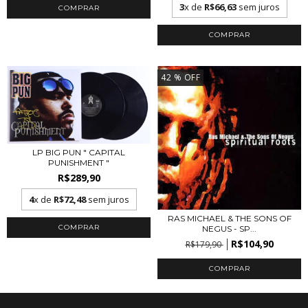
3
x de
R$66,63
sem juros
42
% OFF
LP BIG PUN " CAPITAL
PUNISHMENT "
R$289,90
4
x de
R$72,48
sem juros
RAS MICHAEL & THE SONS OF
NEGUS - SP...
R$104,90
R$179,90