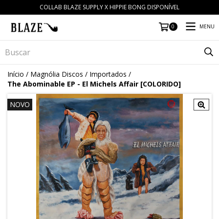
COLLAB BLAZE SUPPLY X HIPPIE BONG DISPONÍVEL
MENU
0
Início
/
Magnólia Discos
/
Importados
/
The Abominable EP - El Michels Affair [COLORIDO]
NOVO