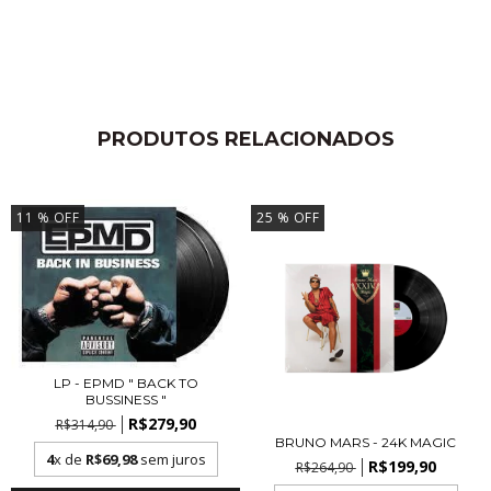
PRODUTOS RELACIONADOS
11
% OFF
25
% OFF
LP - EPMD " BACK TO
BUSSINESS "
R$279,90
R$314,90
BRUNO MARS - 24K MAGIC
4
x de
R$69,98
sem juros
R$199,90
R$264,90