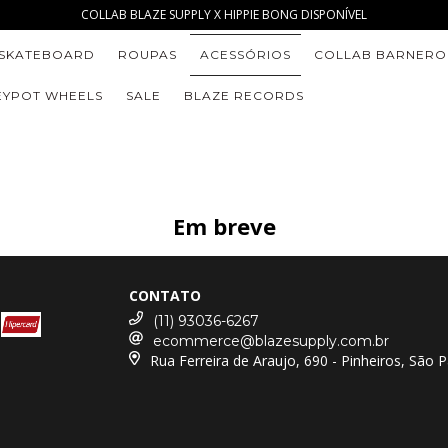
COLLAB BLAZE SUPPLY X HIPPIE BONG DISPONÍVEL
SKATEBOARD
ROUPAS
ACESSÓRIOS
COLLAB BARNERO
YPOT WHEELS
SALE
BLAZE RECORDS
Em breve
CONTATO
(11) 93036-6267
ecommerce@blazesupply.com.br
Rua Ferreira de Araujo, 690 - Pinheiros, São 