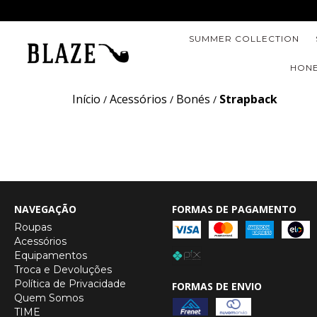
SUMMER COLLECTION
HONE
Início
Acessórios
Bonés
Strapback
/
/
/
NAVEGAÇÃO
FORMAS DE PAGAMENTO
Roupas
Acessórios
Equipamentos
Troca e Devoluções
Política de Privacidade
FORMAS DE ENVIO
Quem Somos
TIME