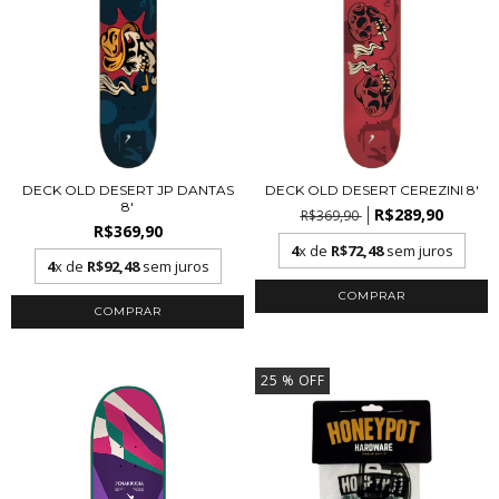
DECK OLD DESERT JP DANTAS
DECK OLD DESERT CEREZINI 8'
8'
R$289,90
R$369,90
R$369,90
4
x de
R$72,48
sem juros
4
x de
R$92,48
sem juros
25
% OFF