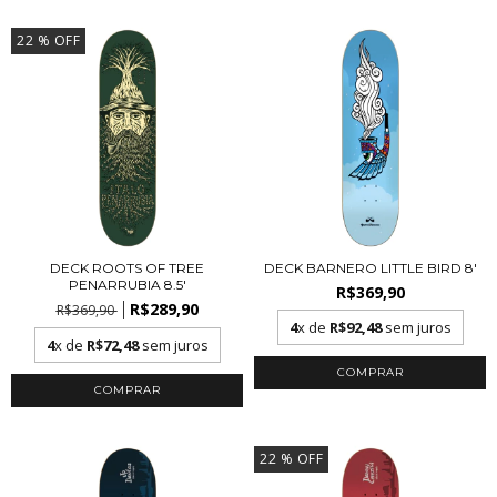
22
% OFF
DECK ROOTS OF TREE
DECK BARNERO LITTLE BIRD 8'
PENARRUBIA 8.5'
R$369,90
R$289,90
R$369,90
4
x de
R$92,48
sem juros
4
x de
R$72,48
sem juros
22
% OFF