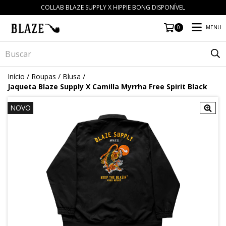
COLLAB BLAZE SUPPLY X HIPPIE BONG DISPONÍVEL
MENU
0
Início
/
Roupas
/
Blusa
/
Jaqueta Blaze Supply X Camilla Myrrha Free Spirit Black
NOVO