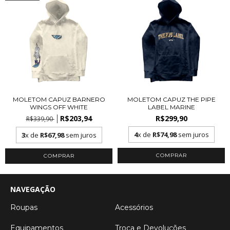
MOLETOM CAPUZ BARNERO
MOLETOM CAPUZ THE PIPE
WINGS OFF WHITE
LABEL MARINE
R$203,94
R$299,90
R$339,90
4
x de
R$74,98
sem juros
3
x de
R$67,98
sem juros
COMPRAR
COMPRAR
NAVEGAÇÃO
Roupas
Acessórios
Equipamentos
Troca e Devoluções