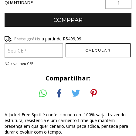
QUANTIDADE
Frete grátis
a partir de
R$499,99
Frete grátis
R$499,99
CALCULAR
Entregas para o CEP:
ALTERAR CEP
Não sei meu CEP
Compartilhar:
A Jacket Free Spirit é confeccionada em 100% sarja, trazendo
estrutura, resistência e um caimento firme que mantém
presença em qualquer cenário. Uma peça sólida, pensada para
durar e evoluir com o tempo.