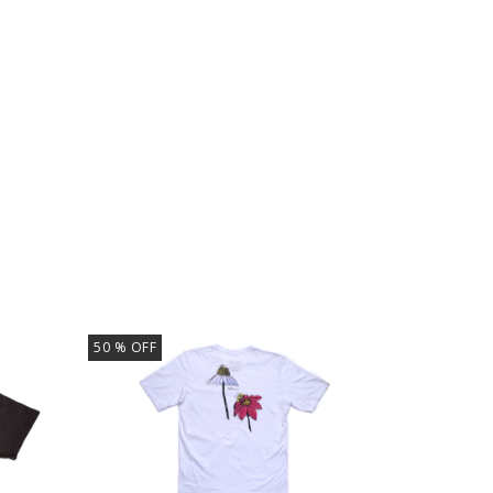
50
% OFF