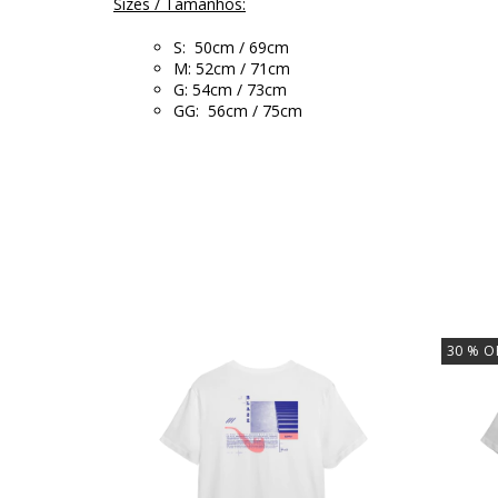
Sizes / Tamanhos:
S: 50cm / 69cm
M: 52cm / 71cm
G: 54cm / 73cm
GG: 56cm / 75cm
30
% O