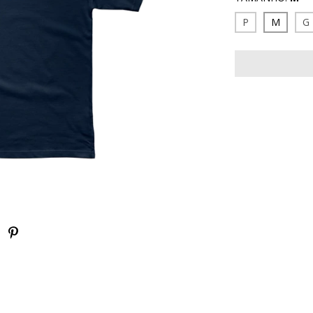
P
M
G