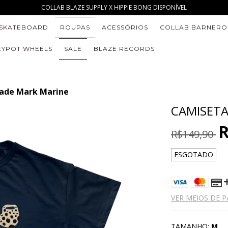
COLLAB BLAZE SUPPLY X HIPPIE BONG DISPONÍVEL
SKATEBOARD
ROUPAS
ACESSÓRIOS
COLLAB BARNERO
YPOT WHEELS
SALE
BLAZE RECORDS
rade Mark Marine
CAMISETA
R
R$149,90
ESGOTADO
VER MEIOS DE 
TAMANHO:
M