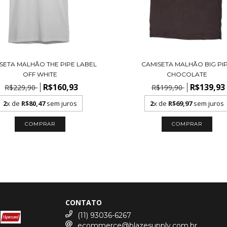
SETA MALHÃO THE PIPE LABEL
CAMISETA MALHÃO BIG PI
OFF WHITE
CHOCOLATE
R$160,93
R$139,93
R$229,90
R$199,90
2
x de
R$80,47
sem juros
2
x de
R$69,97
sem juros
COMPRAR
COMPRAR
CONTATO
(11) 93036-6267
ecommerce@blazesupply.com.br