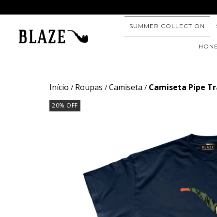
SUMMER COLLECTION
HONE
Início
Roupas
Camiseta
Camiseta Pipe T
/
/
/
20
% OFF