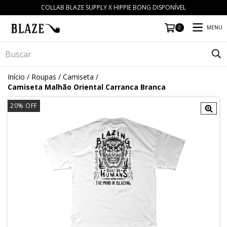
COLLAB BLAZE SUPPLY X HIPPIE BONG DISPONÍVEL
MENU
0
Início
/
Roupas
/
Camiseta
/
Camiseta Malhão Oriental Carranca Branca
20
% OFF