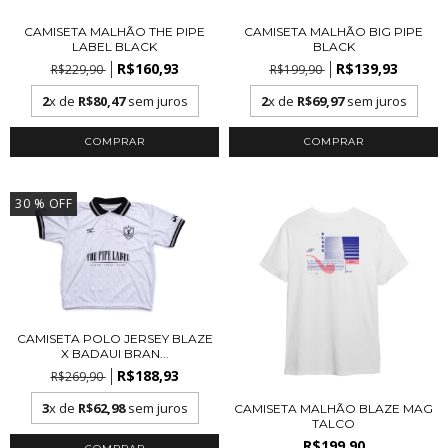
CAMISETA MALHÃO THE PIPE
CAMISETA MALHÃO BIG PIPE
LABEL BLACK
BLACK
R$160,93
R$139,93
R$229,90
R$199,90
2
x de
R$80,47
sem juros
2
x de
R$69,97
sem juros
COMPRAR
COMPRAR
30
% OFF
CAMISETA POLO JERSEY BLAZE
X BADAUI BRAN...
R$188,93
R$269,90
3
x de
R$62,98
sem juros
CAMISETA MALHÃO BLAZE MAG
TALCO
R$199,90