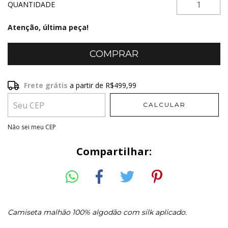
QUANTIDADE
Atenção, última peça!
Frete grátis
a partir de
R$499,99
Frete grátis
R$499,99
CALCULAR
Entregas para o CEP:
ALTERAR CEP
Não sei meu CEP
Compartilhar:
Camiseta malhão 100% algodão com silk aplicado.