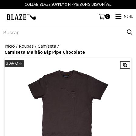
COLLAB BLAZE SUPPLY X HIPPIE BONG DISPONÍVEL
MENU
0
Início
/
Roupas
/
Camiseta
/
Camiseta Malhão Big Pipe Chocolate
30
% OFF