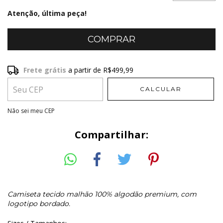
Atenção, última peça!
Frete grátis
a partir de
R$499,99
Frete grátis
R$499,99
CALCULAR
Entregas para o CEP:
ALTERAR CEP
Não sei meu CEP
Compartilhar:
Camiseta tecido malhão 100% algodão premium, com
logotipo bordado.