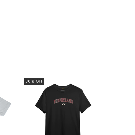
30
% OFF