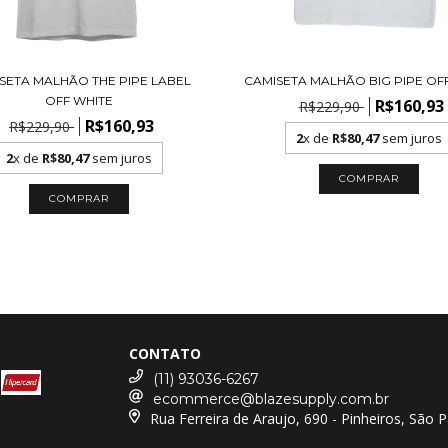
SETA MALHÃO THE PIPE LABEL
CAMISETA MALHÃO BIG PIPE OF
OFF WHITE
R$160,93
R$229,90
R$160,93
R$229,90
2
x de
R$80,47
sem juros
2
x de
R$80,47
sem juros
COMPRAR
COMPRAR
CONTATO
(11) 93036-6267
ecommerce@blazesupply.com.br
Rua Ferreira de Araujo, 690 - Pinheiros, São 