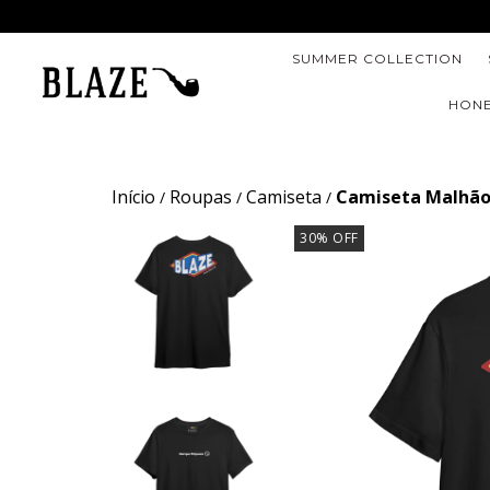
SUMMER COLLECTION
HONE
Início
Roupas
Camiseta
Camiseta Malhão
/
/
/
30
% OFF