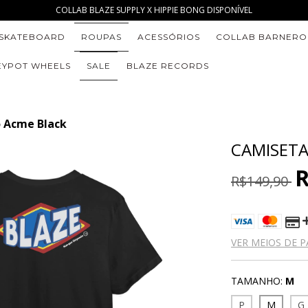
COLLAB BLAZE SUPPLY X HIPPIE BONG DISPONÍVEL
SKATEBOARD
ROUPAS
ACESSÓRIOS
COLLAB BARNERO
YPOT WHEELS
SALE
BLAZE RECORDS
 Acme Black
CAMISET
R
R$149,90
VER MEIOS DE 
TAMANHO:
M
P
M
G