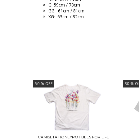
G: 59cm / 78cm
GG: 61cm / 81cm
XG: 63cm / 82cm
50
% OFF
30
% O
CAMISETA HONEYPOT BEES FOR LIFE