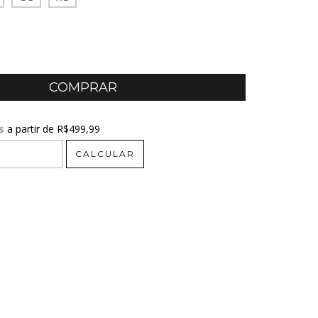
s
a partir de
R$499,99
R$499,99
CALCULAR
CEP:
ALTERAR CEP