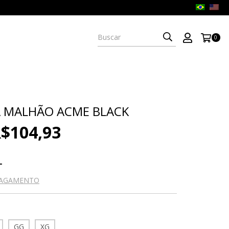
0
A MALHÃO ACME BLACK
$104,93
PAGAMENTO
GG
XG