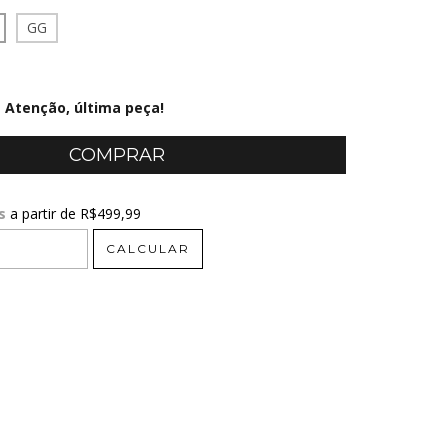
GG
Atenção, última peça!
s
a partir de
R$499,99
R$499,99
CALCULAR
CEP:
ALTERAR CEP