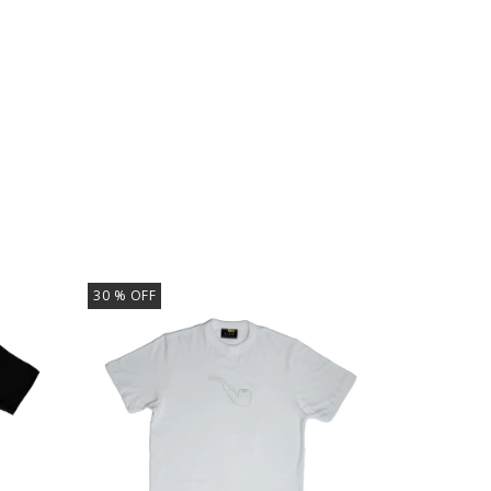
30
% OFF