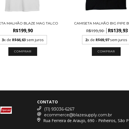
ETA MALHÃO BLAZE MAG TALCO
CAMISETA MALHÃO BIG PIPE 
R$199,90
R$139,93
R$199,90
3
x de
R$66,63
sem juros
2
x de
R$69,97
sem juros
COMPRAR
COMPRAR
CONTATO
(11) 93036-6267
ecommerce@blazesupply.com.br
Rua Ferreira de Araujo, 690 - Pinheiros, São 