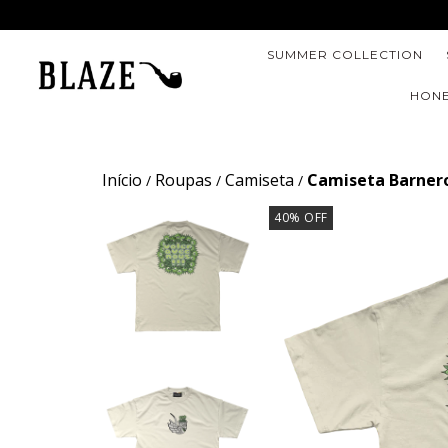
SUMMER COLLECTION
HONE
Início
Roupas
Camiseta
Camiseta Barnero
/
/
/
40
% OFF