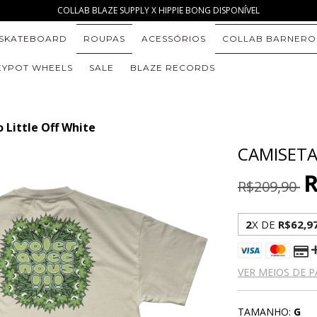
COLLAB BLAZE SUPPLY X HIPPIE BONG DISPONÍVEL
SKATEBOARD
ROUPAS
ACESSÓRIOS
COLLAB BARNERO
YPOT WHEELS
SALE
BLAZE RECORDS
 Little Off White
CAMISETA
R
R$209,90
2
X DE
R$62,9
VER MEIOS DE 
TAMANHO:
G