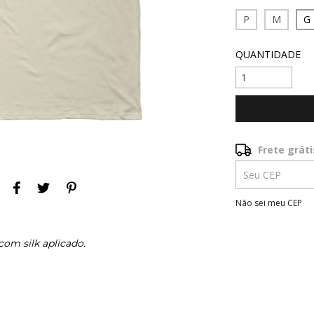
P
M
G
QUANTIDADE
Frete gráti
Frete grátis
Entregas para o 
Não sei meu CEP
om silk aplicado.