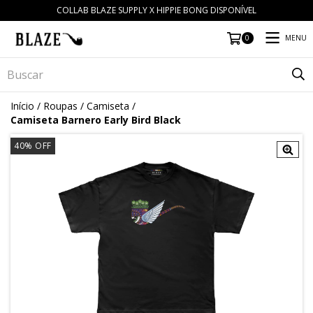
COLLAB BLAZE SUPPLY X HIPPIE BONG DISPONÍVEL
MENU
0
Início
/
Roupas
/
Camiseta
/
Camiseta Barnero Early Bird Black
40
% OFF