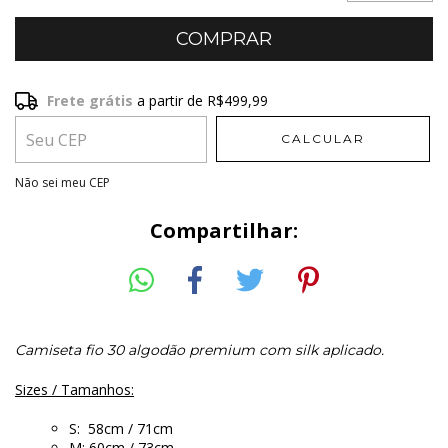
Frete grátis
a partir de
R$499,99
Frete grátis
R$499,99
CALCULAR
Entregas para o CEP:
ALTERAR CEP
Não sei meu CEP
Compartilhar:
Camiseta fio 30 algodão premium com silk aplicado.
Sizes / Tamanhos:
S: 58cm / 71cm
M: 60cm / 73cm