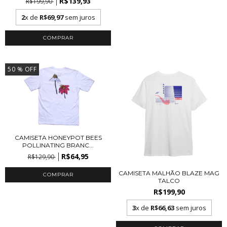
R$139,93
R$199,90
2
x de
R$69,97
sem juros
COMPRAR
50
% OFF
CAMISETA HONEYPOT BEES
POLLINATING BRANC...
R$64,95
R$129,90
CAMISETA MALHÃO BLAZE MAG
COMPRAR
TALCO
R$199,90
3
x de
R$66,63
sem juros