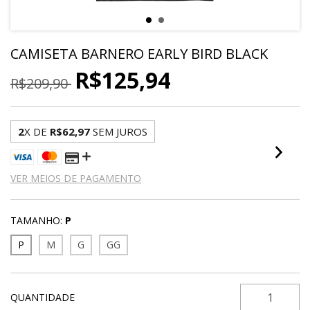
CAMISETA BARNERO EARLY BIRD BLACK
R$125,94
R$209,90
2
X DE
R$62,97
SEM JUROS
VER MEIOS DE PAGAMENTO
TAMANHO:
P
P
M
G
GG
QUANTIDADE