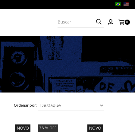
0
Ordenar por:
NOVO
NOVO
38
% OFF