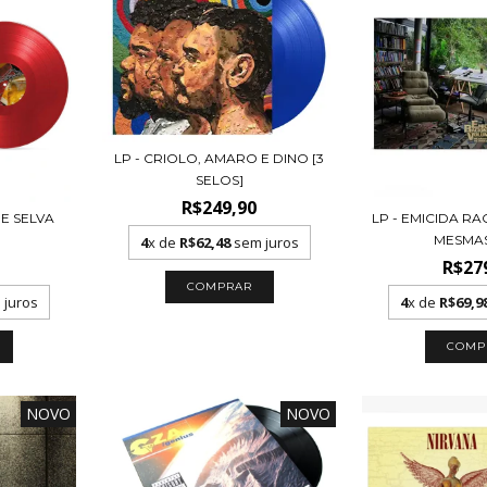
LP - CRIOLO, AMARO E DINO [3
SELOS]
R$249,90
E SELVA
LP - EMICIDA RAC
MESMAS
4
x de
R$62,48
sem juros
R$27
juros
4
x de
R$69,9
NOVO
NOVO