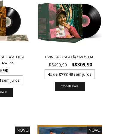
AI - ARTHUR
EVINHA - CARTÃO POSTAL
EPRESS...
R$309,90
R$499,90
9,90
4
x de
R$77,48
sem juros
8
sem juros
NOVO
NOVO