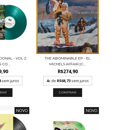
IONAL - VOL 2:
THE ABOMINABLE EP - EL
 CO...
MICHELS AFFAIR [C...
9,90
R$274,90
8
sem juros
4
x de
R$68,73
sem juros
NOVO
NOVO