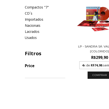
Compactos "7"
CD´s
Importados
Nacionais
Lacrados
Usados
LP - SANDRA SÁ: V
[COLORIDO
Filtros
R$299,90
4
x de
R$74,98
sem 
Price