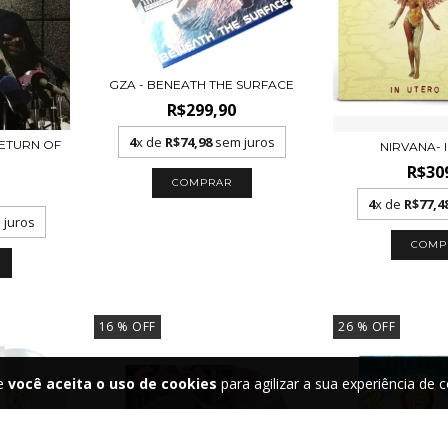
GZA - BENEATH THE SURFACE
R$299,90
4
x de
R$74,98
sem juros
RETURN OF
NIRVANA- 
R$30
4
x de
R$77,4
juros
16
% OFF
26
% OFF
te
você aceita o uso de cookies
para agilizar a sua experiência de 