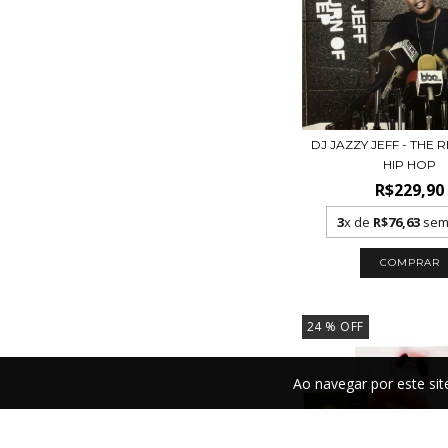
DJ JAZZY JEFF - THE 
HIP HOP
R$229,90
3
x de
R$76,63
sem 
24
% OFF
Ao navegar por este si