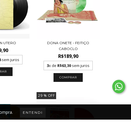
IN UTERO
DONA ONETE - FEITIÇO
CABOCLO
9,90
R$189,90
8
sem juros
3
x de
R$63,30
sem juros
29
% OFF
compra.
ENTENDI