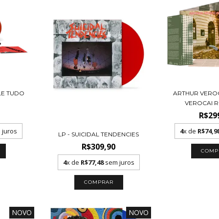
ALE TUDO
ARTHUR VEROC
]
VEROCAI R
R$29
juros
4
x de
R$74,9
LP - SUICIDAL TENDENCIES
R$309,90
4
x de
R$77,48
sem juros
NOVO
NOVO