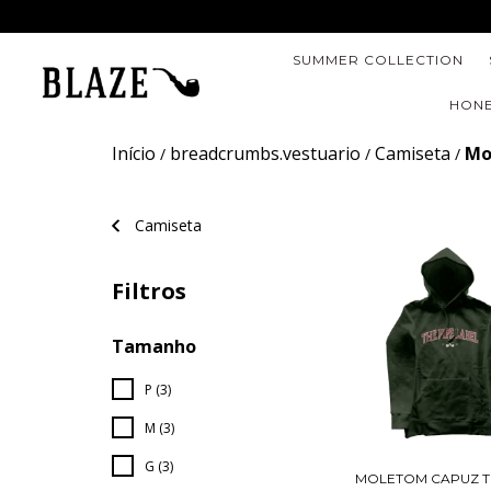
SUMMER COLLECTION
HONE
Início
breadcrumbs.vestuario
Camiseta
Mo
/
/
/
Camiseta
Filtros
Tamanho
P (3)
M (3)
G (3)
MOLETOM CAPUZ T