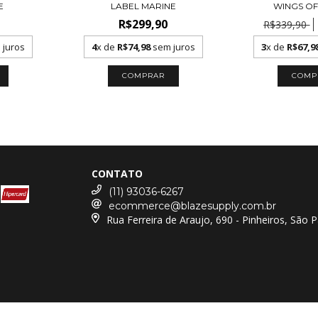
E
LABEL MARINE
WINGS OF
R$299,90
R$339,90
juros
4
x de
R$74,98
sem juros
3
x de
R$67,9
COMPRAR
COMP
CONTATO
(11) 93036-6267
ecommerce@blazesupply.com.br
Rua Ferreira de Araujo, 690 - Pinheiros, São 