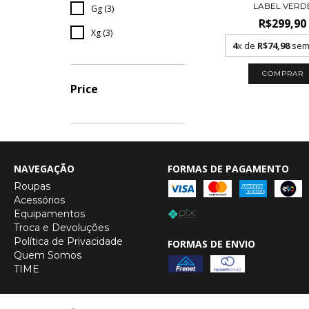
LABEL VERD
Gg (3)
R$299,90
Xg (3)
4
x de
R$74,98
sem 
COMPRAR
Price
NAVEGAÇÃO
FORMAS DE PAGAMENTO
Roupas
Acessórios
Equipamentos
Troca e Devoluções
Política de Privacidade
FORMAS DE ENVIO
Quem Somos
TIME