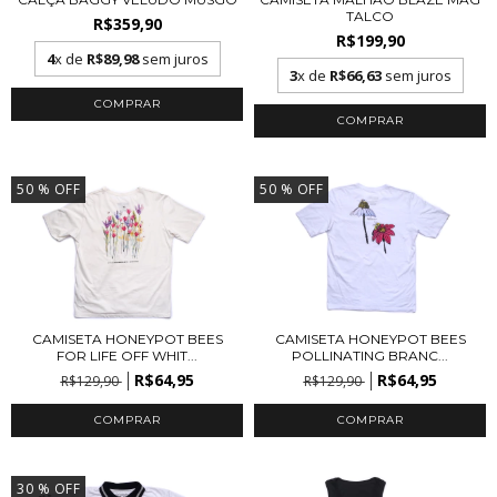
TALCO
R$359,90
R$199,90
4
x de
R$89,98
sem juros
3
x de
R$66,63
sem juros
COMPRAR
COMPRAR
50
% OFF
50
% OFF
CAMISETA HONEYPOT BEES
CAMISETA HONEYPOT BEES
FOR LIFE OFF WHIT...
POLLINATING BRANC...
R$64,95
R$64,95
R$129,90
R$129,90
COMPRAR
COMPRAR
30
% OFF