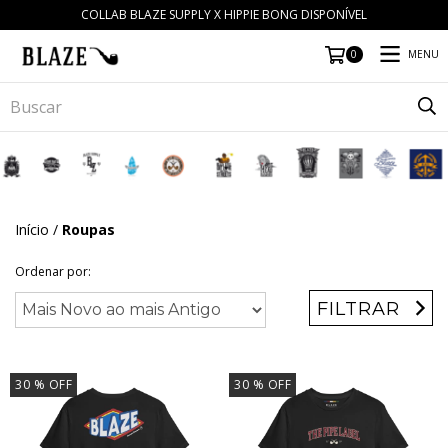
COLLAB BLAZE SUPPLY X HIPPIE BONG DISPONÍVEL
MENU
0
Início
/
Roupas
Ordenar por:
FILTRAR
30
% OFF
30
% OFF