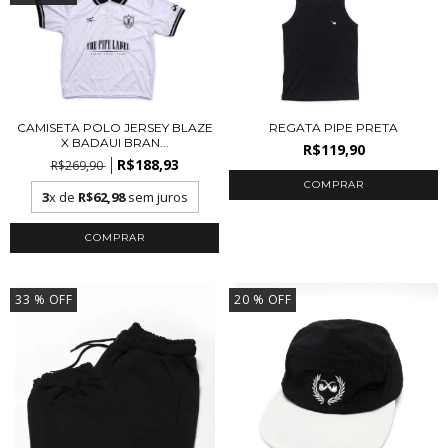
CAMISETA POLO JERSEY BLAZE
REGATA PIPE PRETA
X BADAUI BRAN...
R$119,90
R$188,93
R$269,90
COMPRAR
3
x de
R$62,98
sem juros
COMPRAR
33
% OFF
20
% OFF