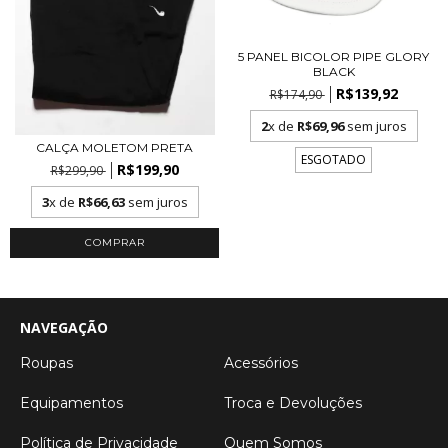
5 PANEL BICOLOR PIPE GLORY
BLACK
R$139,92
R$174,90
2
x de
R$69,96
sem juros
CALÇA MOLETOM PRETA
ESGOTADO
R$199,90
R$299,90
3
x de
R$66,63
sem juros
COMPRAR
NAVEGAÇÃO
Roupas
Acessórios
Equipamentos
Troca e Devoluções
Política de Privacidade
Quem Somos