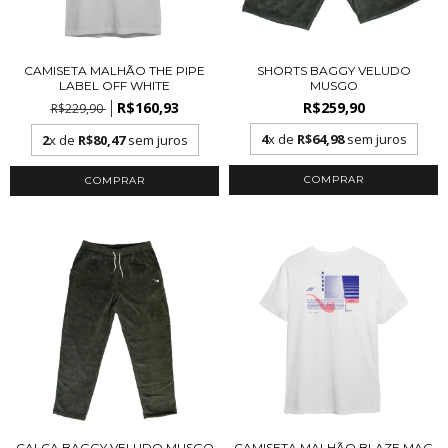
CAMISETA MALHÃO THE PIPE
SHORTS BAGGY VELUDO
LABEL OFF WHITE
MUSGO
R$160,93
R$259,90
R$229,90
4
x de
R$64,98
sem juros
2
x de
R$80,47
sem juros
COMPRAR
COMPRAR
CALÇA BAGGY VELUDO MUSGO
CAMISETA MALHÃO BLAZE MAG