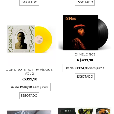
ESGOTADO
ESGOTADO
DI MELO 1975
R$499,90
4
x de
R$124,98
sem juros
DON L ROTEIRO PRA AÏNOUZ
VOL 2
ESGOTADO
R$399,90
4
x de
R$99,98
sem juros
ESGOTADO
20
% OFF