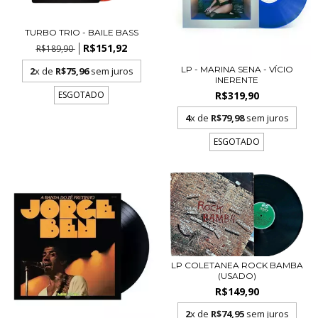
TURBO TRIO - BAILE BASS
R$151,92
R$189,90
LP - MARINA SENA - VÍCIO
2
x de
R$75,96
sem juros
INERENTE
ESGOTADO
R$319,90
4
x de
R$79,98
sem juros
ESGOTADO
LP COLETANEA ROCK BAMBA
(USADO)
R$149,90
2
x de
R$74,95
sem juros