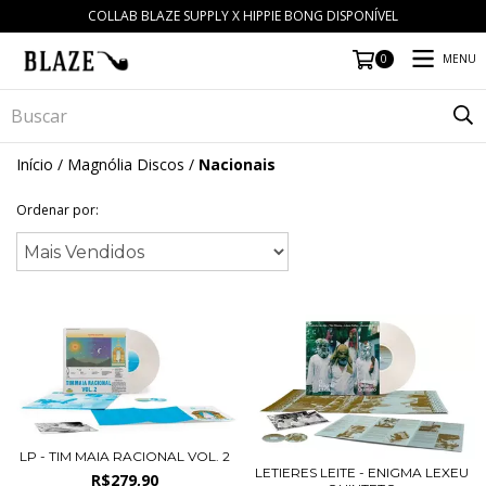
COLLAB BLAZE SUPPLY X HIPPIE BONG DISPONÍVEL
MENU
0
Início
/
Magnólia Discos
/
Nacionais
Ordenar por:
LP - TIM MAIA RACIONAL VOL. 2
LETIERES LEITE - ENIGMA LEXEU
R$279,90