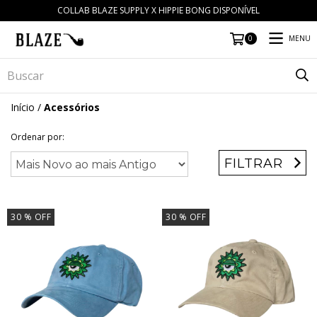
COLLAB BLAZE SUPPLY X HIPPIE BONG DISPONÍVEL
MENU
0
Início
/
Acessórios
Ordenar por:
FILTRAR
30
% OFF
30
% OFF