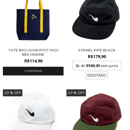
TOTE BAG HONEYPOT HIGH
5 PANEL PIPE BLACK
BEE MARINE
R$179,90
R$114,90
2
x de
R$89,95
sem juros
ESGOTADO
20
% OFF
20
% OFF