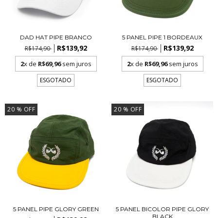
DAD HAT PIPE BRANCO
5 PANEL PIPE 1 BORDEAUX
R$139,92
R$139,92
R$174,90
R$174,90
2
x de
R$69,96
sem juros
2
x de
R$69,96
sem juros
ESGOTADO
ESGOTADO
20
% OFF
20
% OFF
5 PANEL PIPE GLORY GREEN
5 PANEL BICOLOR PIPE GLORY
BLACK